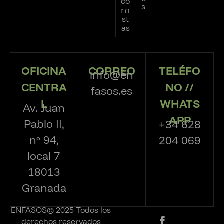
co
s
rri
st
as
OFICINA
CORREO
TELÉFO
info@en
CENTRA
NO //
fasos.es
L
WHATS
Av. Juan
APP
Pablo II,
+34 628
nº 94,
204 069
local 7
18013
Granada
ENFASOS© 2025 Todos los
derechos reservados