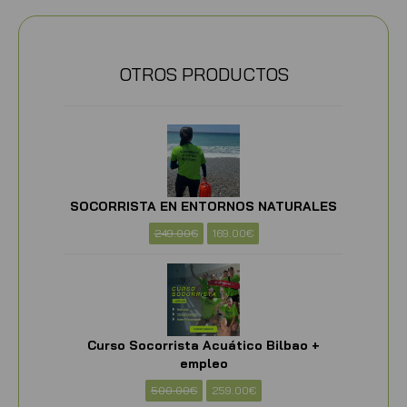
OTROS PRODUCTOS
SOCORRISTA EN ENTORNOS NATURALES
249.00
€
169.00
€
Curso Socorrista Acuático Bilbao +
empleo
500.00
€
259.00
€