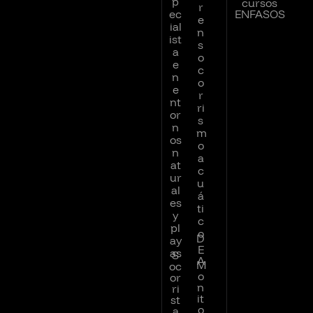
p
cursos
r
ec
ENFASOS
e
ial
n
ist
s
a
o
e
c
n
o
e
r
nt
ri
or
s
n
m
os
o
n
a
at
c
ur
u
al
á
es
ti
y
c
pl
o
D
ay
E
as
S
A
M
oc
o
or
n
ri
it
st
o
a