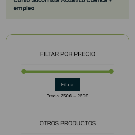
Curso Socorrista Acuático Cuenca +
empleo
FILTAR POR PRECIO
Filtrar
Precio:
250€
—
260€
OTROS PRODUCTOS