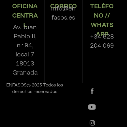
OFICINA
CORREO
TELÉFO
info@en
CENTRA
NO //
fasos.es
L
WHATS
Av. Juan
APP
Pablo II,
+34 628
nº 94,
204 069
local 7
18013
Granada
ENFASOS© 2025 Todos los
derechos reservados