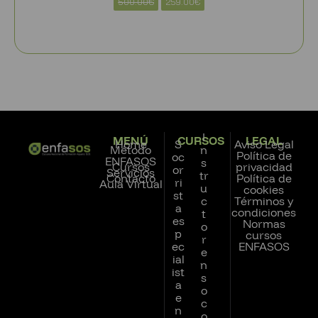
500.00
€
259.00
€
I
MENÚ
CURSOS
LEGAL
Home
S
Aviso Legal
Método
n
Política de
oc
ENFASOS
s
Cursos
privacidad
or
Servicios
tr
Contacto
Política de
ri
Aula Virtual
u
cookies
st
c
Términos y
a
condiciones
t
es
Normas
o
p
cursos
r
ec
ENFASOS
e
ial
n
ist
s
a
o
e
c
n
o