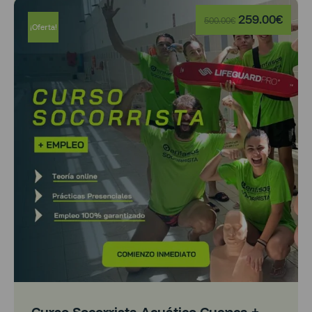
259.00
€
500.00
€
¡Oferta!