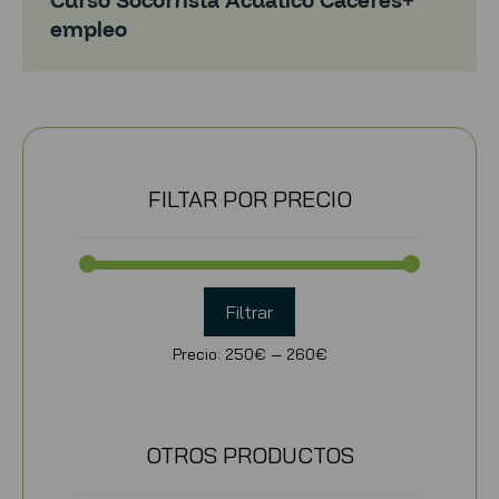
Curso Socorrista Acuático Caceres+
empleo
FILTAR POR PRECIO
Filtrar
Precio:
250€
—
260€
OTROS PRODUCTOS