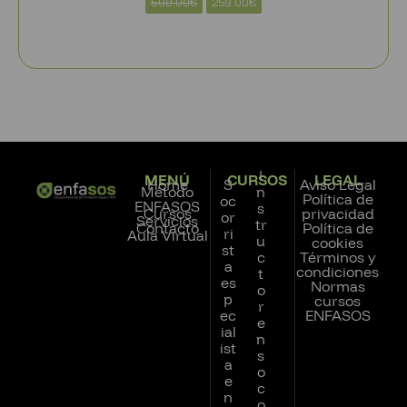
500.00
€
259.00
€
I
MENÚ
CURSOS
LEGAL
Home
S
Aviso Legal
Método
n
Política de
oc
ENFASOS
s
Cursos
privacidad
or
Servicios
tr
Contacto
Política de
ri
Aula Virtual
u
cookies
st
c
Términos y
a
condiciones
t
es
Normas
o
p
cursos
r
ec
ENFASOS
e
ial
n
ist
s
a
o
e
c
n
o