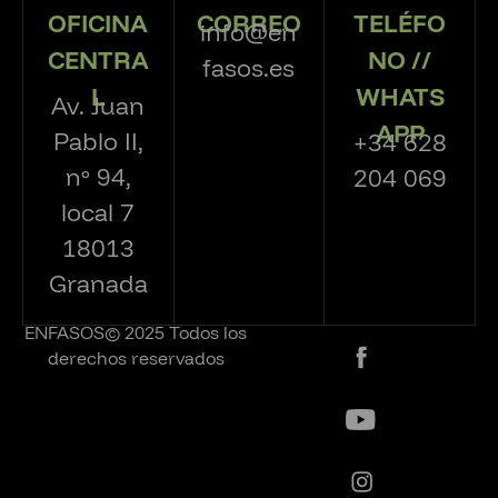
OFICINA
CORREO
TELÉFO
info@en
CENTRA
NO //
fasos.es
L
WHATS
Av. Juan
APP
Pablo II,
+34 628
nº 94,
204 069
local 7
18013
Granada
ENFASOS© 2025 Todos los
derechos reservados