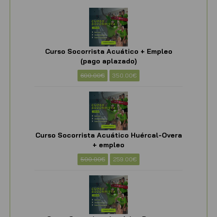
Curso Socorrista Acuático + Empleo
(pago aplazado)
600.00
€
350.00
€
Curso Socorrista Acuático Huércal-Overa
+ empleo
500.00
€
259.00
€