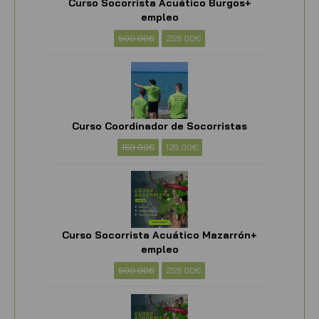
Curso Socorrista Acuático Burgos+
empleo
500.00
€
259.00
€
Curso Coordinador de Socorristas
159.00
€
129.00
€
Curso Socorrista Acuático Mazarrón+
empleo
500.00
€
259.00
€