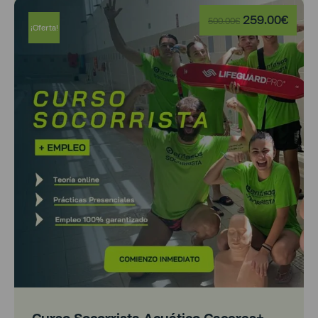
259.00
€
500.00
€
¡Oferta!