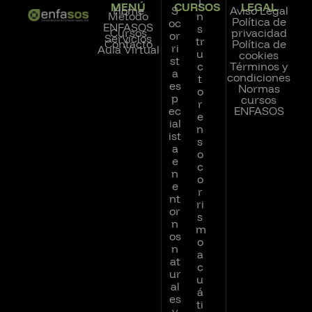
I
MENÚ
CURSOS
LEGAL
Home
S
Aviso Legal
Método
n
Política de
oc
ENFASOS
s
Cursos
privacidad
or
Servicios
tr
Contacto
Política de
ri
Aula Virtual
u
cookies
st
c
Términos y
a
condiciones
t
es
Normas
o
p
cursos
r
ec
ENFASOS
e
ial
n
ist
s
a
o
e
c
n
o
e
r
nt
ri
or
s
n
m
os
o
n
a
at
c
ur
u
al
á
es
ti
y