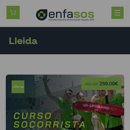
Lleida
259.00
€
500.00
€
¡Oferta!