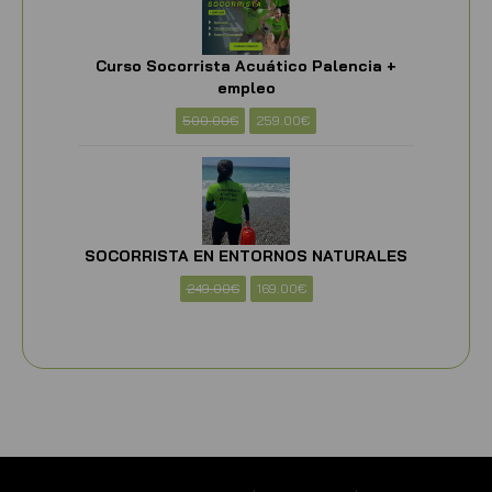
Curso Socorrista Acuático Palencia +
empleo
500.00
€
259.00
€
SOCORRISTA EN ENTORNOS NATURALES
249.00
€
169.00
€