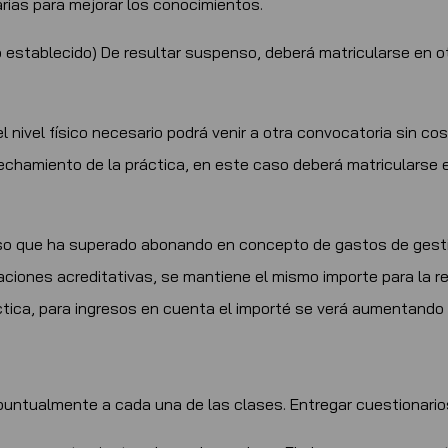
rias para mejorar los conocimientos.
o establecido) De resultar suspenso, deberá matricularse en 
l nivel físico necesario podrá venir a otra convocatoria sin c
vechamiento de la práctica, en este caso deberá matricularse
 curso que ha superado abonando en concepto de gastos de gest
aciones acreditativas, se mantiene el mismo importe para la r
ctica, para ingresos en cuenta el importé se verá aumentand
 puntualmente a cada una de las clases. Entregar cuestionario