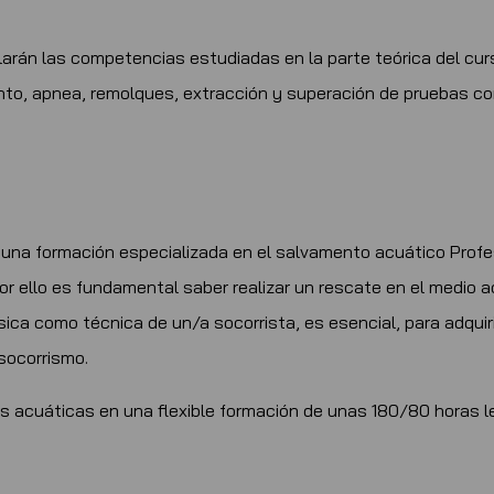
llarán las competencias estudiadas en la parte teórica del cur
nto, apnea, remolques, extracción y superación de pruebas c
 una formación especializada en el salvamento acuático Profesi
ello es fundamental saber realizar un rescate en el medio ac
ísica como técnica de un/a socorrista, es esencial, para adquir
socorrismo.
es acuáticas en una flexible formación de unas 180/80 horas 