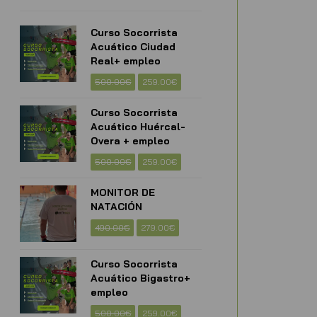
Curso Socorrista
Acuático Ciudad
Real+ empleo
500.00
€
259.00
€
Curso Socorrista
Acuático Huércal-
Overa + empleo
500.00
€
259.00
€
MONITOR DE
NATACIÓN
490.00
€
279.00
€
Curso Socorrista
Acuático Bigastro+
empleo
500.00
€
259.00
€