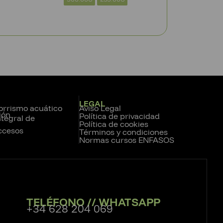
LEGAL
corrismo acuático
Aviso Legal
ión
Política de privacidad
tegral de
Política de cookies
ccesos
Términos y condiciones
Normas cursos ENFASOS
TELÉFONO // WHATSAPP
+34 628 204 069