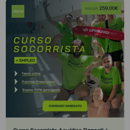
259.00
€
500.00
€
¡Oferta!