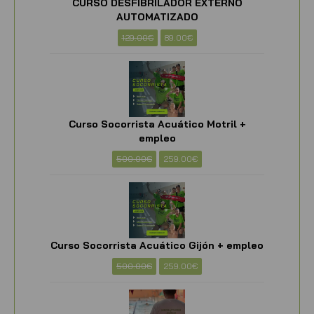
CURSO DESFIBRILADOR EXTERNO
AUTOMATIZADO
129.00
€
89.00
€
Curso Socorrista Acuático Motril +
empleo
500.00
€
259.00
€
Curso Socorrista Acuático Gijón + empleo
500.00
€
259.00
€