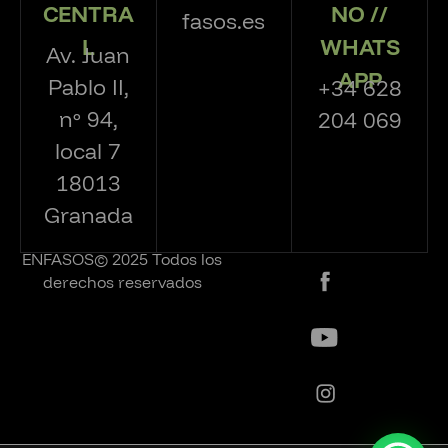
CENTRA
NO //
fasos.es
L
WHATS
Av. Juan
APP
Pablo II,
+34 628
nº 94,
204 069
local 7
18013
Granada
ENFASOS© 2025 Todos los
derechos reservados