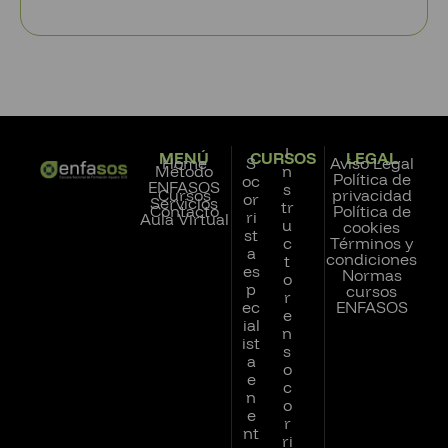
I
MENÚ
CURSOS
LEGAL
Home
S
Aviso Legal
Método
n
Política de
oc
ENFASOS
s
Cursos
privacidad
or
Servicios
tr
Contacto
Política de
ri
Aula Virtual
u
cookies
st
c
Términos y
a
condiciones
t
es
Normas
o
p
cursos
r
ec
ENFASOS
e
ial
n
ist
s
a
o
e
c
n
o
e
r
nt
ri