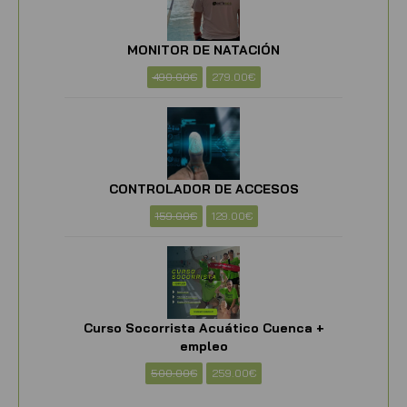
MONITOR DE NATACIÓN
490.00
€
279.00
€
CONTROLADOR DE ACCESOS
159.00
€
129.00
€
Curso Socorrista Acuático Cuenca +
empleo
500.00
€
259.00
€