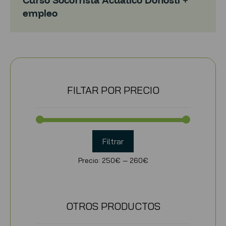
Curso Socorrista Acuático Donosti +
empleo
FILTAR POR PRECIO
Filtrar
Precio:
250€
—
260€
OTROS PRODUCTOS