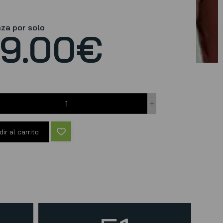
aza por solo
9.00
€
+
ir al carrito