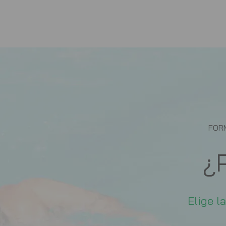
FORM
¿
Elige l