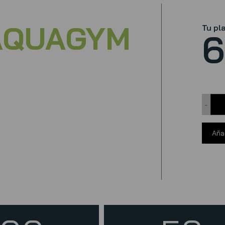
AQUAGYM
Tu pl
6
-
Añad