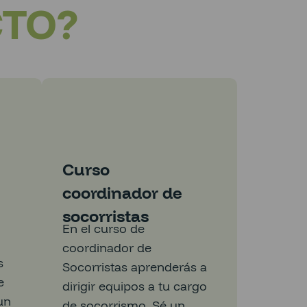
CTO?
Curso
coordinador de
n
socorristas
En el curso de
coordinador de
s
Socorristas aprenderás a
e
dirigir equipos a tu cargo
un
de socorrismo. Sé un