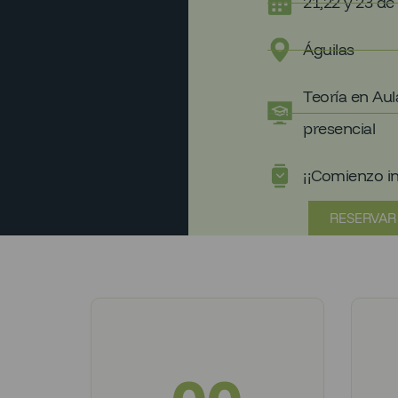
21,22 y 23 de
Águilas
Teoría en Aula
presencial
¡¡Comienzo i
RESERVAR