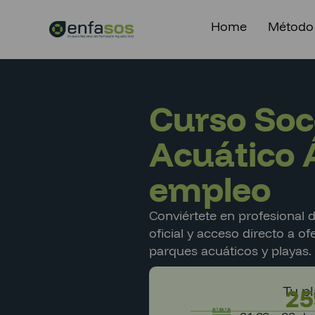
Home
Método
Curso Soc
Acuático 
empleo
Conviértete en profesional d
oficial y acceso directo a of
parques acuáticos y playas.
Tu p
25