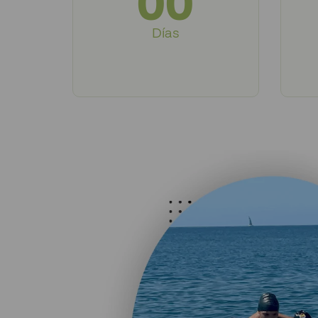
00
Días