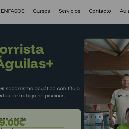
 ENFASOS
Cursos
Servicios
Contacto
Aula
orrista
Águilas+
el socorrismo acuático con título
ertas de trabajo en piscinas,
laza desde
9.00
€