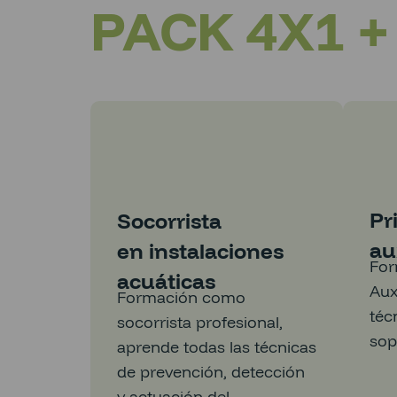
PACK 4X1 
Pr
Socorrista
au
en instalaciones
For
acuáticas
Aux
Formación como
téc
socorrista profesional,
sop
aprende todas las técnicas
de prevención, detección
y actuación del