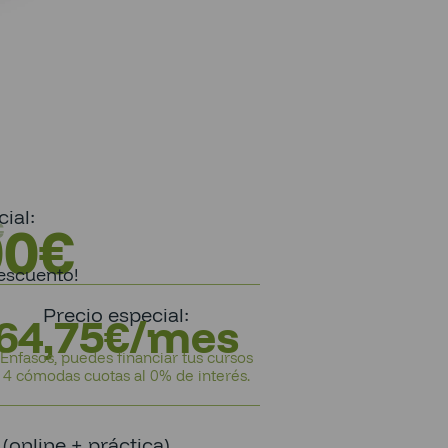
ial:
00
€
€
escuento!
Precio especial:
64,75€/mes
Enfasos, puedes financiar tus cursos
 4 cómodas cuotas al 0% de interés.
online + práctica)