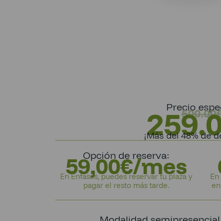
Precio espec
259.
500.00
¡Más del 48% de d
Opción de reserva:
59,00€/mes
En Enfasos, puedes reservar tu plaza y
En 
pagar el resto más tarde.
en
Modalidad semipresencial (