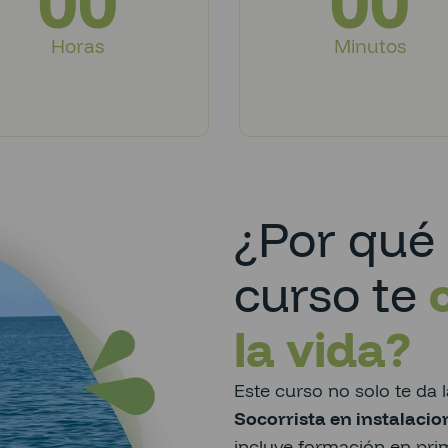
00
00
Horas
Minutos
¿Por qué 
curso te
la vida?
Este curso no solo te da l
Socorrista en instalacio
incluye formación en prim