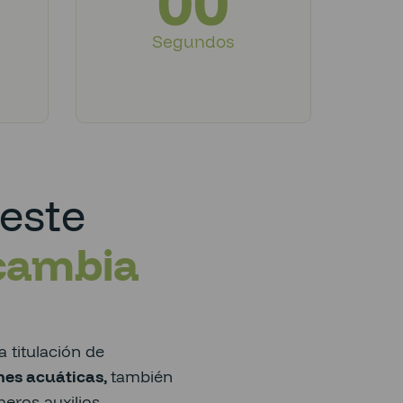
00
Segundos
este
cambia
a titulación de
nes acuáticas,
también
eros auxilios,