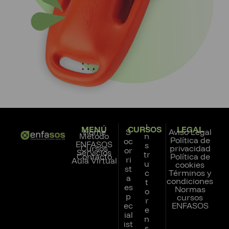
I
MENÚ
CURSOS
LEGAL
Home
S
Aviso Legal
Método
n
Política de
oc
ENFASOS
s
Cursos
privacidad
or
Servicios
tr
Contacto
Política de
ri
Aula Virtual
u
cookies
st
c
Términos y
a
condiciones
t
es
Normas
o
p
cursos
r
ec
ENFASOS
e
ial
n
ist
s