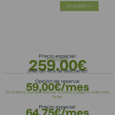
¡ SI QUIERO !
Precio especial:
259.00
€
500.00
€
¡Más del 48% de descuento!
Opción de reserva:
59,00€/mes
En Enfasos, puedes reservar tu plaza y pagar el resto más
tarde.
Precio especial:
64,75€/mes