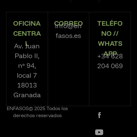
OFICINA
CORREO
TELÉFO
info@en
CENTRA
NO //
fasos.es
L
WHATS
Av. Juan
APP
Pablo II,
+34 628
nº 94,
204 069
local 7
18013
Granada
ENFASOS© 2025 Todos los
derechos reservados