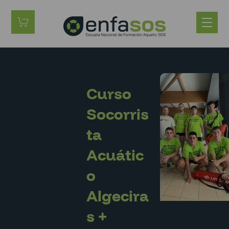
Curso
Socorris
ta
Acuátic
o
Algecira
s +