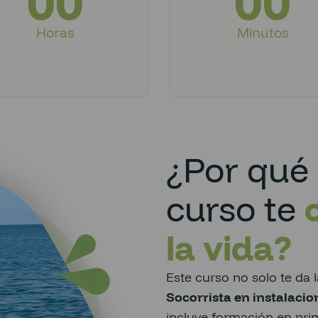
00
00
Horas
Minutos
¿Por qué 
curso te
la vida?
Este curso no solo te da l
Socorrista en instalacio
incluye formación en prim