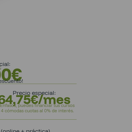
ial:
00
€
€
escuento!
Precio especial:
64,75€/mes
Enfasos, puedes financiar tus cursos
 4 cómodas cuotas al 0% de interés.
online + práctica)