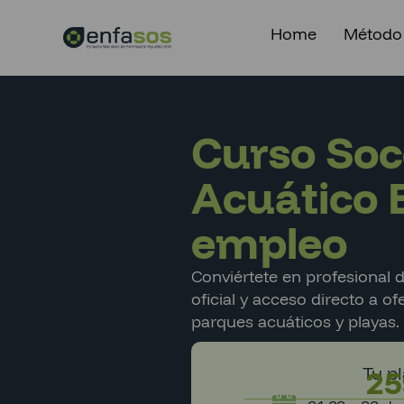
Home
Método
Curso Soc
Acuático 
empleo
Conviértete en profesional d
oficial y acceso directo a of
parques acuáticos y playas.
Tu p
25