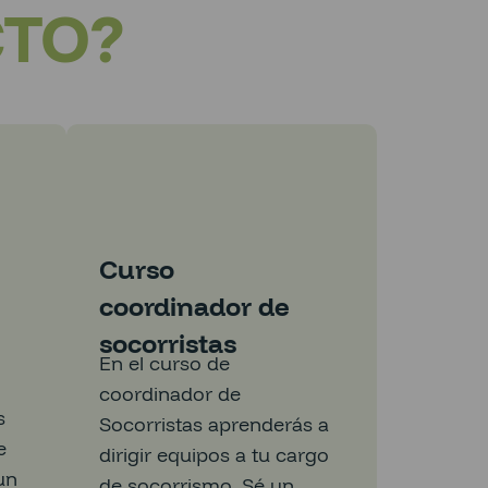
CTO?
Curso
coordinador de
n
socorristas
En el curso de
coordinador de
s
Socorristas aprenderás a
e
dirigir equipos a tu cargo
un
de socorrismo. Sé un