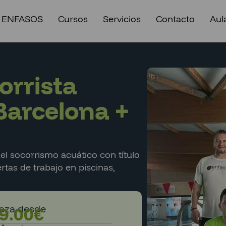
 ENFASOS
Cursos
Servicios
Contacto
Aula
orrista
Barcelona +
el socorrismo acuático con título
ertas de trabajo en piscinas,
laza desde
9.00
€