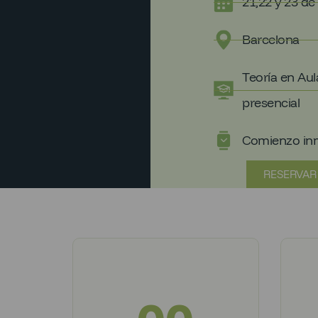
21,22 y 23 de
Barcelona
Teoría en Aula
presencial
Comienzo in
RESERVAR