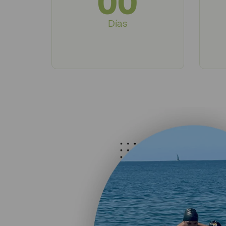
00
Días