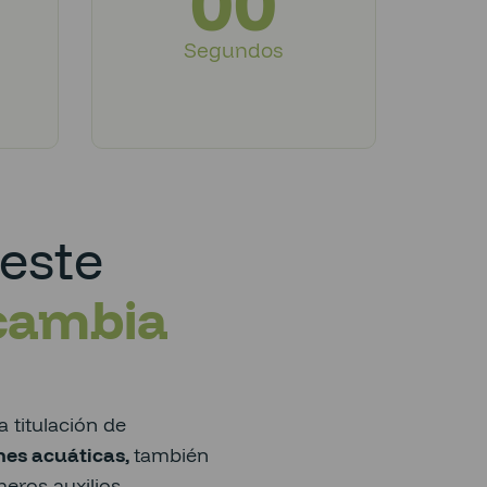
00
Segundos
este
cambia
a titulación de
nes acuáticas,
también
eros auxilios,