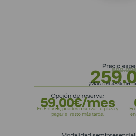
Precio espec
259.
500.00
¡Más del 48% de d
Opción de reserva:
59,00€/mes
En Enfasos, puedes reservar tu plaza y
En 
pagar el resto más tarde.
en
Modalidad semipresencial (