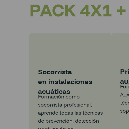
PACK 4X1 
Pr
Socorrista
au
en instalaciones
For
acuáticas
Aux
Formación como
téc
socorrista profesional,
sop
aprende todas las técnicas
de prevención, detección
y actuación del