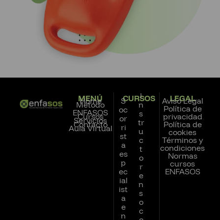
I
MENÚ
CURSOS
LEGAL
Home
S
Aviso Legal
Método
n
Política de
oc
ENFASOS
s
Cursos
privacidad
or
Servicios
tr
Contacto
Política de
ri
Aula Virtual
u
cookies
st
c
Términos y
a
condiciones
t
es
Normas
o
p
cursos
r
ec
ENFASOS
e
ial
n
ist
s
a
o
e
c
n
o