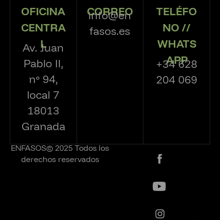
OFICINA
CORREO
TELÉFO
info@en
CENTRA
NO //
fasos.es
L
WHATS
Av. Juan
APP
Pablo II,
+34 628
nº 94,
204 069
local 7
18013
Granada
ENFASOS© 2025 Todos los
derechos reservados