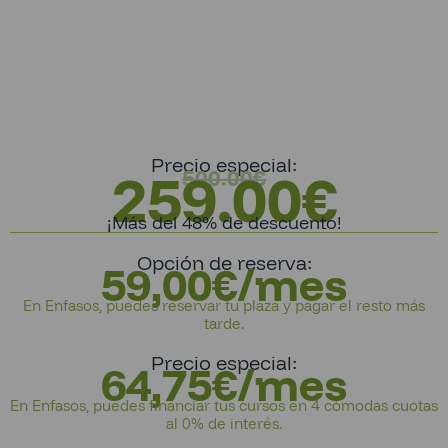
Precio especial:
259.00
€
500.00
€
¡Más del 48% de descuento!
Opción de reserva:
59,00€/mes
En Enfasos, puedes reservar tu plaza y pagar el resto más
tarde.
Precio especial:
64,75€/mes
En Enfasos, puedes financiar tus cursos en 4 cómodas cuotas
al 0% de interés.