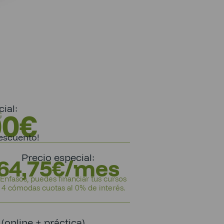
ial:
00
€
€
escuento!
Precio especial:
64,75€/mes
Enfasos, puedes financiar tus cursos
 4 cómodas cuotas al 0% de interés.
online + práctica)