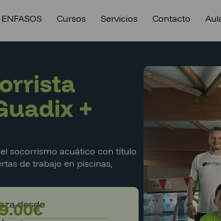
 ENFASOS
Cursos
Servicios
Contacto
Aula
orrista
Guadix +
el socorrismo acuático con título
ertas de trabajo en piscinas,
laza desde
9.00
€