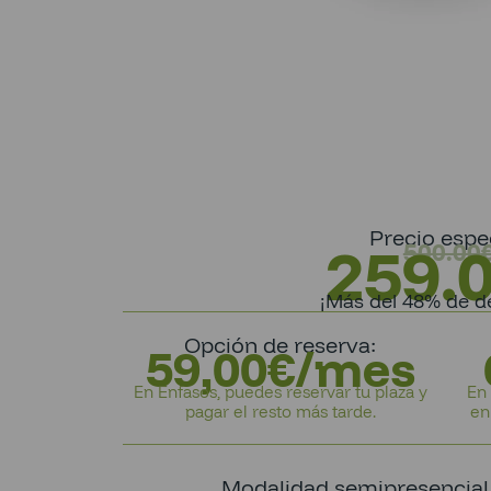
Precio espec
259.
500.00
¡Más del 48% de d
Opción de reserva:
59,00€/mes
En Enfasos, puedes reservar tu plaza y
En 
pagar el resto más tarde.
en
Modalidad semipresencial (