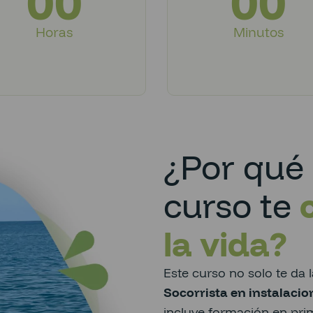
00
00
Horas
Minutos
¿Por qué 
curso te
la vida?
Este curso no solo te da l
Socorrista en instalacio
incluye formación en prim