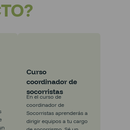
CTO?
Curso
coordinador de
n
socorristas
En el curso de
coordinador de
s
Socorristas aprenderás a
e
dirigir equipos a tu cargo
un
de socorrismo. Sé un