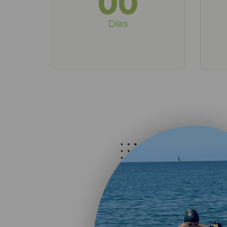
00
Días