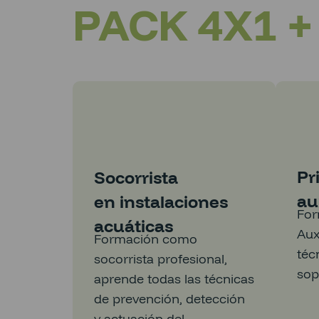
PACK 4X1 
Pr
Socorrista
au
en instalaciones
For
acuáticas
Aux
Formación como
téc
socorrista profesional,
sop
aprende todas las técnicas
de prevención, detección
y actuación del