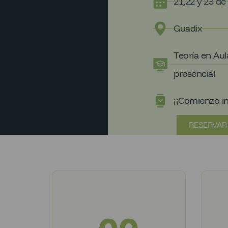
21,22 y 23 de
Guadix
Teoría en Aula
presencial
¡¡Comienzo i
RESERVAR