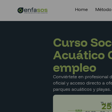
Home
Método
Curso Soc
Acuático 
empleo
Conviértete en profesional d
oficial y acceso directo a of
parques acuáticos y playas.
Tu p
25