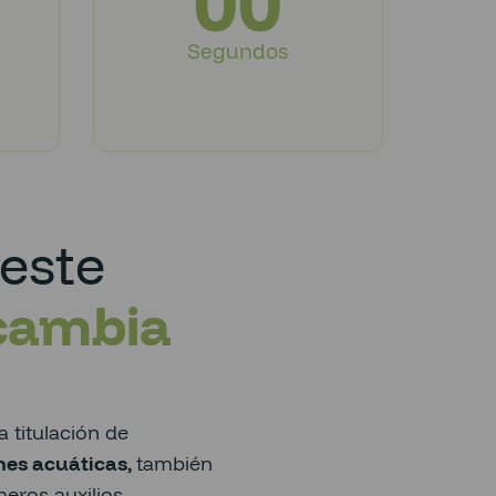
00
Segundos
este
cambia
a titulación de
nes acuáticas,
también
eros auxilios,