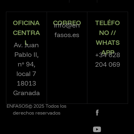
OFICINA
CORREO
TELÉFO
info@en
CENTRA
NO //
fasos.es
L
WHATS
Av. Juan
APP
Pablo II,
+34 628
nº 94,
204 069
local 7
18013
Granada
ENFASOS© 2025 Todos los
derechos reservados