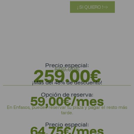
¡ SI QUIERO !
Precio especial:
259.00
€
500.00
€
¡Más del 48% de descuento!
Opción de reserva:
59,00€/mes
En Enfasos, puedes reservar tu plaza y pagar el resto más
tarde.
Precio especial:
64,75€/mes