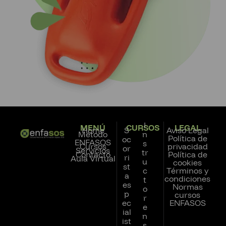
I
MENÚ
CURSOS
LEGAL
Home
S
Aviso Legal
Método
n
Política de
oc
ENFASOS
s
Cursos
privacidad
or
Servicios
tr
Contacto
Política de
ri
Aula Virtual
u
cookies
st
c
Términos y
a
condiciones
t
es
Normas
o
p
cursos
r
ec
ENFASOS
e
ial
n
ist
s