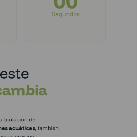
00
Segundos
este
cambia
a titulación de
nes acuáticas,
también
eros auxilios,