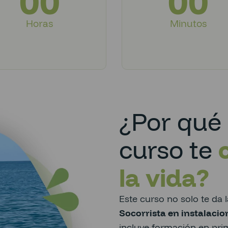
00
00
Horas
Minutos
¿Por qué 
curso te
la vida?
Este curso no solo te da l
Socorrista en instalacio
incluye formación en prim