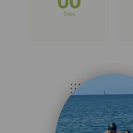
00
Días