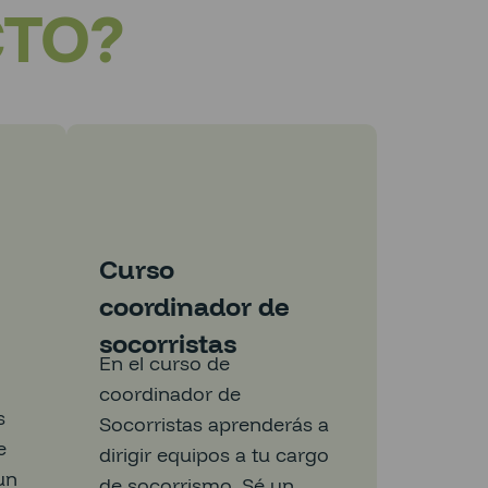
CTO?
Curso
coordinador de
n
socorristas
En el curso de
coordinador de
s
Socorristas aprenderás a
e
dirigir equipos a tu cargo
un
de socorrismo. Sé un