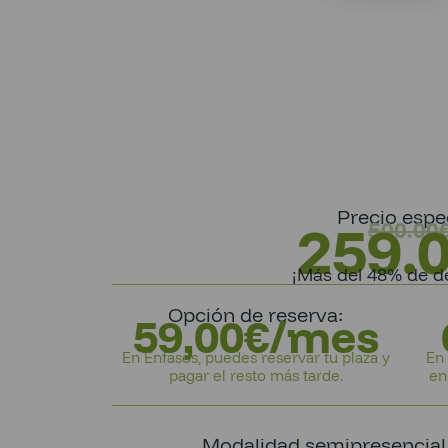
Precio espec
259.
500.00
¡Más del 48% de d
Opción de reserva:
59,00€/mes
En Enfasos, puedes reservar tu plaza y
En 
pagar el resto más tarde.
en
Modalidad semipresencial (