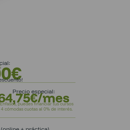
ial:
00
€
€
escuento!
Precio especial:
64,75€/mes
Enfasos, puedes financiar tus cursos
 4 cómodas cuotas al 0% de interés.
online + práctica)