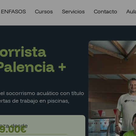
 ENFASOS
Cursos
Servicios
Contacto
Aula
orrista
Palencia +
el socorrismo acuático con título
ertas de trabajo en piscinas,
laza desde
9.00
€