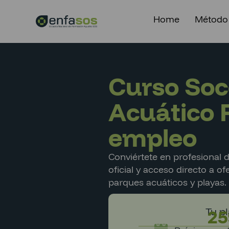
Home
Método
Curso Soc
Acuático 
empleo
Conviértete en profesional d
oficial y acceso directo a of
parques acuáticos y playas.
Tu p
25