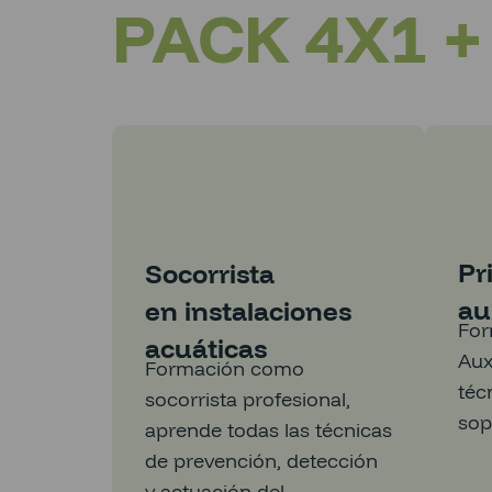
PACK 4X1 
Pr
Socorrista
au
en instalaciones
For
acuáticas
Aux
Formación como
téc
socorrista profesional,
sop
aprende todas las técnicas
de prevención, detección
y actuación del