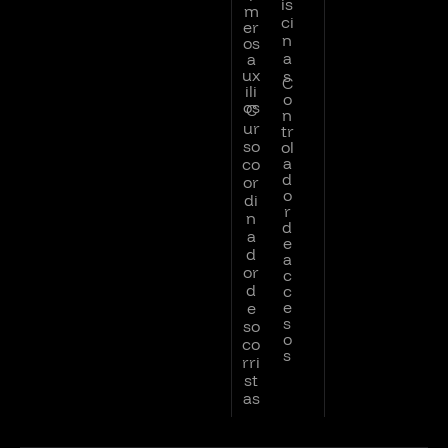
is
m
ci
er
n
os
a
a
ux
s
C
ili
o
os
C
n
ur
tr
so
ol
a
co
d
or
o
di
r
n
d
a
e
d
a
or
c
d
c
e
e
s
so
o
co
s
rri
st
as