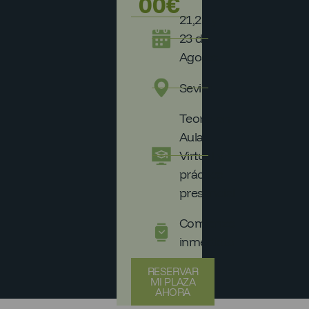
00
€
21,22 y
23 de
Agosto
Sevilla
Teoría en
Aula
Virtual y
práctica
presencial
Comienzo
inmediato
RESERVAR
MI PLAZA
AHORA