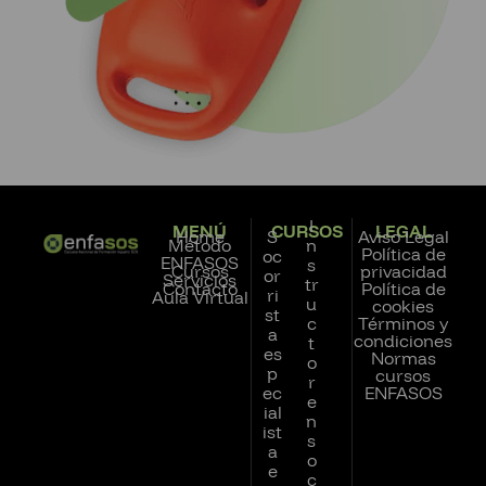
I
MENÚ
CURSOS
LEGAL
Home
S
Aviso Legal
Método
n
Política de
oc
ENFASOS
s
Cursos
privacidad
or
Servicios
tr
Contacto
Política de
ri
Aula Virtual
u
cookies
st
c
Términos y
a
condiciones
t
es
Normas
o
p
cursos
r
ec
ENFASOS
e
ial
n
ist
s
a
o
e
c