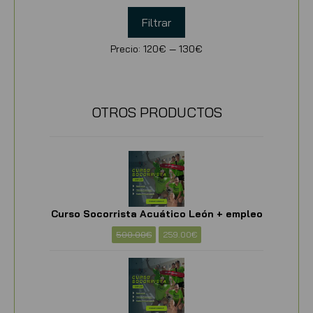
Filtrar
Precio:
120€
—
130€
OTROS PRODUCTOS
Curso Socorrista Acuático León + empleo
500.00
€
259.00
€