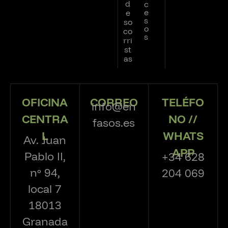
d
c
e
e
s
so
o
co
s
rri
st
as
OFICINA
CORREO
TELÉFO
info@en
CENTRA
NO //
fasos.es
L
WHATS
Av. Juan
APP
Pablo II,
+34 628
nº 94,
204 069
local 7
18013
Granada