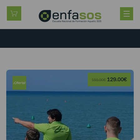
129.00
€
159.00
€
¡Oferta!