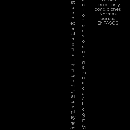
st
c
Términos y
a
condiciones
t
es
Normas
o
p
cursos
r
ec
ENFASOS
e
ial
n
ist
s
a
o
e
c
n
o
e
r
nt
ri
or
s
n
m
os
o
n
a
at
c
ur
u
al
á
es
ti
y
c
pl
o
D
ay
E
as
S
A
M
oc